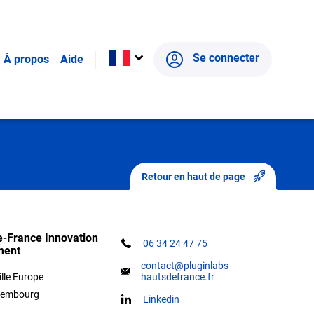
compagné pour trouver la bonne structure
Se connecter
À propos
Aide
 lignes de votre problématique et l’équipe
toute confidentialité.
Retour en haut de page
-France Innovation
06 34 24 47 75
ment
contact@pluginlabs-
ille Europe
hautsdefrance.fr
xembourg
Linkedin