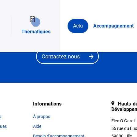
Vous avez un besoin et vous souhaitez être ac
Actu
Accompagnement
de recherche publique ? Renseignez les grandes
Thématiques
Plug in labs Hauts de France vous aiguillera en 
Contactez nous
Informations
Hauts-de
Développe
s
À propos
Flex-O Gare L
ques
Aide
55 rue du Lu
Besoin d'accompagnement
59800 Lille