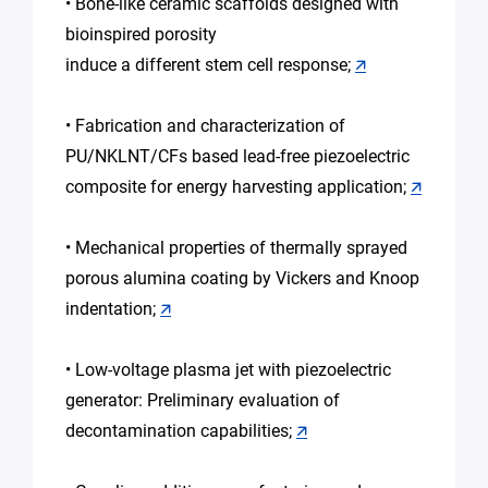
• Bone-like ceramic scaffolds designed with
bioinspired porosity
induce a different stem cell response;
🡭
• Fabrication and characterization of
PU/NKLNT/CFs based lead-free piezoelectric
composite for energy harvesting application;
🡭
• Mechanical properties of thermally sprayed
porous alumina coating by Vickers and Knoop
indentation;
🡭
• Low-voltage plasma jet with piezoelectric
generator: Preliminary evaluation of
decontamination capabilities;
🡭