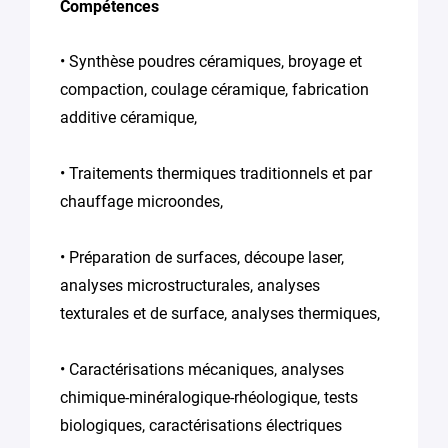
*
Compétences
• Synthèse poudres céramiques, broyage et
compaction, coulage céramique, fabrication
additive céramique,
• Traitements thermiques traditionnels et par
En soumettant
ce formulaire,
chauffage microondes,
vous
consentez au
traitement de
• Préparation de surfaces, découpe laser,
vos données
analyses microstructurales, analyses
conformément
texturales et de surface, analyses thermiques,
à la
Politique
de
confidentialité
• Caractérisations mécaniques, analyses
de Plug in labs
Hauts De
chimique-minéralogique-rhéologique, tests
France
*
biologiques, caractérisations électriques