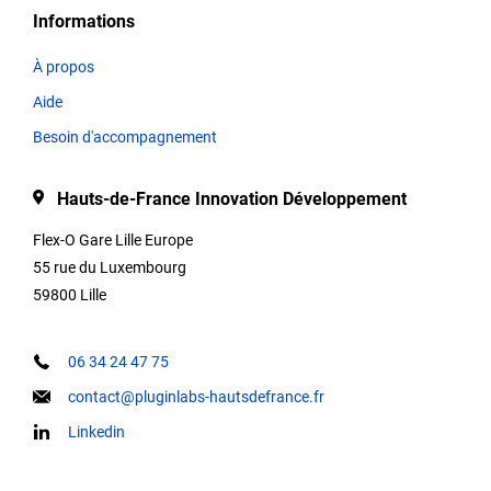
Informations
Thématiques
À propos
Aide
Titre
Besoin d'accompagnement
Hauts-de-France Innovation Développement
Type
Flex-O Gare Lille Europe
55 rue du Luxembourg
59800 Lille
Description
06 34 24 47 75
contact@pluginlabs-hautsdefrance.fr
Infos de
Linkedin
contact