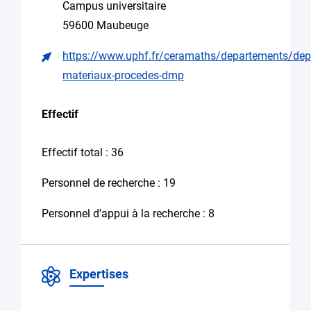
Campus universitaire
Recherche
59600 Maubeuge
d’encadrement
pour
https://www.uphf.fr/ceramaths/departements/dep
une
materiaux-procedes-dmp
thèse
Candidature
Effectif
spontanée stage,
emploi
Effectif total : 36
Autre (Merci
de
Personnel de recherche : 19
préciser
votre
besoin
Personnel d'appui à la recherche : 8
dans
le
message)
Expertises
Votre
message