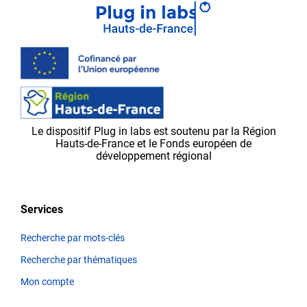
envoyé
vos
modifications,
elles
seront
d’abord
validées
par
Le dispositif Plug in labs est soutenu par la Région
l’équipe
Hauts-de-France et le Fonds européen de
Plug in labs Hauts
développement régional
de
France,
avant
Services
d’apparaître
sur
Recherche par mots-clés
la
Recherche par thématiques
plateforme.
Mon compte