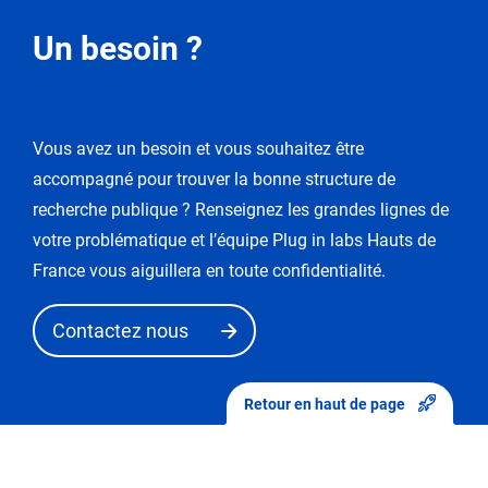
Demande
Un besoin ?
de
modification
Vous avez un besoin et vous souhaitez être
Vous
accompagné pour trouver la bonne structure de
entrez
dans
recherche publique ? Renseignez les grandes lignes de
le
votre problématique et l’équipe Plug in labs Hauts de
mode
France vous aiguillera en toute confidentialité.
de
«
Contactez nous
demande
de
modification
Retour en haut de page
».
Après
avoir