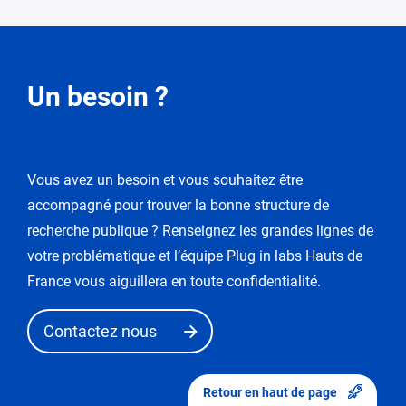
Demande
Un besoin ?
de
modification
Vous avez un besoin et vous souhaitez être
Vous
accompagné pour trouver la bonne structure de
entrez
dans
recherche publique ? Renseignez les grandes lignes de
le
votre problématique et l’équipe Plug in labs Hauts de
mode
France vous aiguillera en toute confidentialité.
de
«
Contactez nous
demande
de
modification
Retour en haut de page
».