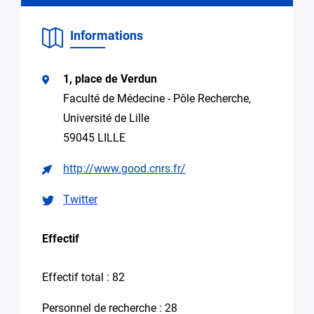
demande
collaboration
de
Informations
recherche
Accéder
à un
1, place de Verdun
équipement
Faculté de Médecine - Pôle Recherche,
Recherche
Université de Lille
d’encadrement
59045 LILLE
pour
une
http://www.good.cnrs.fr/
thèse
Candidature
Twitter
spontanée stage,
emploi
Effectif
Autre (Merci
de
Effectif total : 82
préciser
votre
besoin
Personnel de recherche : 28