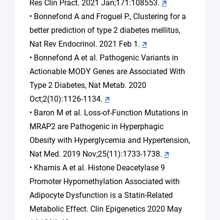
Res Clin Pract. 2021 Jan;171:108553.
🡭
• Bonnefond A and Froguel P., Clustering for a
better prediction of type 2 diabetes mellitus,
Nat Rev Endocrinol. 2021 Feb 1.
🡭
• Bonnefond A et al. Pathogenic Variants in
Actionable MODY Genes are Associated With
Type 2 Diabetes, Nat Metab. 2020
Oct;2(10):1126-1134.
🡭
• Baron M et al. Loss-of-Function Mutations in
MRAP2 are Pathogenic in Hyperphagic
Obesity with Hyperglycemia and Hypertension,
Nat Med. 2019 Nov;25(11):1733-1738.
🡭
• Khamis A et al. Histone Deacetylase 9
Promoter Hypomethylation Associated with
Adipocyte Dysfunction is a Statin-Related
Metabolic Effect. Clin Epigenetics 2020 May