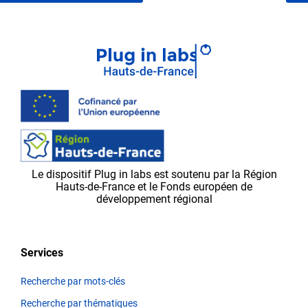
Après
avoir
envoyé
vos
modifications,
elles
seront
d’abord
validées
par
Le dispositif Plug in labs est soutenu par la Région
l’équipe
Hauts-de-France et le Fonds européen de
Plug in labs Hauts
développement régional
de
France,
avant
Services
d’apparaître
sur
Recherche par mots-clés
la
Recherche par thématiques