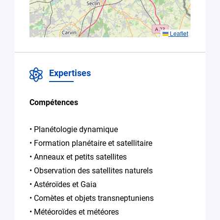
En soumettant
Leaflet
ce formulaire,
vous
consentez au
Expertises
traitement de
vos données
conformément
Compétences
à la
Politique
de
confidentialité
• Planétologie dynamique
de Plug in labs
Hauts De
• Formation planétaire et satellitaire
France
*
• Anneaux et petits satellites
• Observation des satellites naturels
• Astéroïdes et Gaia
• Comètes et objets transneptuniens
• Météoroïdes et météores