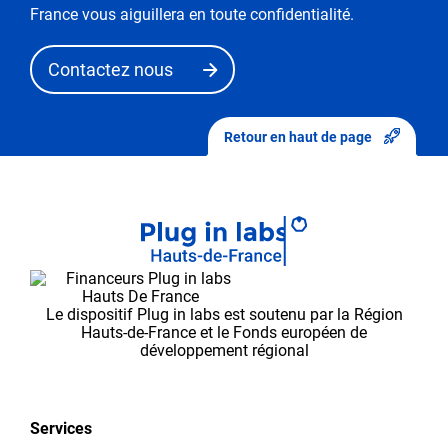
mode
France vous aiguillera en toute confidentialité.
de
«
Contactez nous
demande
de
modification
Retour en haut de page
».
Après
avoir
envoyé
vos
modifications,
elles
Le dispositif Plug in labs est soutenu par la Région
seront
Hauts-de-France et le Fonds européen de
d’abord
développement régional
validées
par
l’équipe
Services
Plug in labs Hauts