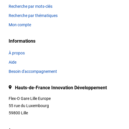
de
Recherche par mots-clés
France,
Recherche par thématiques
avant
d’apparaître
Mon compte
sur
la
Informations
plateforme.
À propos
Aide
Thématiques
Besoin d'accompagnement
Hauts-de-France Innovation Développement
Titre
Flex-O Gare Lille Europe
55 rue du Luxembourg
59800 Lille
Type