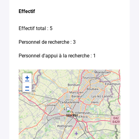
thèse
Effectif
Candidature
spontanée stage,
emploi
Effectif total : 5
Autre (Merci
Personnel de recherche : 3
de
préciser
votre
Personnel d'appui à la recherche : 1
besoin
dans
le
+
message)
−
Votre
message
*