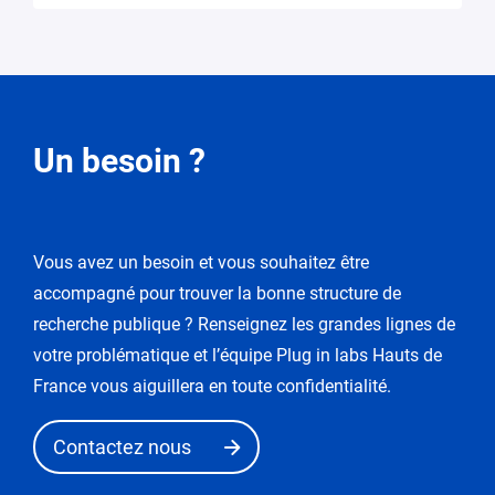
Demande
Un besoin ?
de
modification
Vous avez un besoin et vous souhaitez être
Vous
accompagné pour trouver la bonne structure de
entrez
dans
recherche publique ? Renseignez les grandes lignes de
le
votre problématique et l’équipe Plug in labs Hauts de
mode
France vous aiguillera en toute confidentialité.
de
«
Contactez nous
demande
de