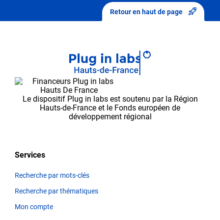
modification
Retour en haut de page
».
Après
avoir
envoyé
vos
modifications,
elles
Le dispositif Plug in labs est soutenu par la Région
seront
Hauts-de-France et le Fonds européen de
d’abord
développement régional
validées
par
l’équipe
Services
Plug in labs Hauts
de
Recherche par mots-clés
France,
Recherche par thématiques
avant
d’apparaître
Mon compte
sur