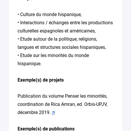
En soumettant
• Culture du monde hispanique,
ce formulaire,
• Interactions / échanges entre les productions
vous
consentez au
culturelles espagnoles et américaines,
traitement de
• Etude autour de la politique, religions,
vos données
langues et structures sociales hispaniques,
conformément
à la
Politique
• Etude sur les minorités du monde
de
hispanique.
confidentialité
de Plug in labs
Hauts De
Exemple(s) de projets
France
*
Publication du volume Penser les minorités,
coordination de Rica Amran, ed. Orbis-UPJV,
décembre 2019.
🡭
Exemple(s) de publications