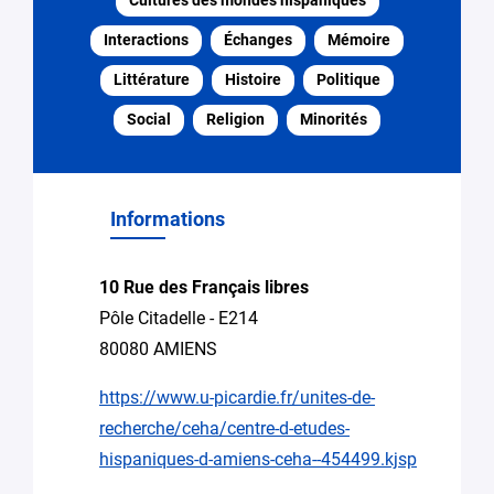
Cultures des mondes hispaniques
responsable
Interactions
Échanges
Mémoire
Email
Littérature
Histoire
Politique
*
Social
Religion
Minorités
Préciser
Recherche
la
d’expertise,
demande
collaboration
Informations
de
recherche
10 Rue des Français libres
Accéder
Pôle Citadelle - E214
à un
équipement
80080 AMIENS
Recherche
https://www.u-picardie.fr/unites-de-
d’encadrement
recherche/ceha/centre-d-etudes-
pour
une
hispaniques-d-amiens-ceha--454499.kjsp
thèse