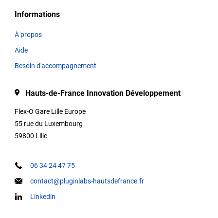
la
Informations
plateforme.
À propos
Aide
Thématiques
Besoin d'accompagnement
Hauts-de-France Innovation Développement
Titre
Flex-O Gare Lille Europe
55 rue du Luxembourg
59800 Lille
Type
06 34 24 47 75
contact@pluginlabs-hautsdefrance.fr
Description
Linkedin