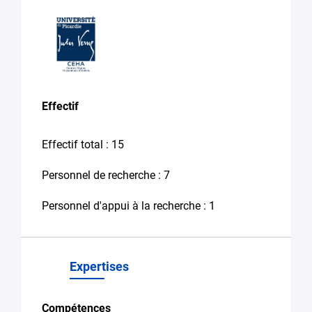
Candidature
spontanée stage,
emploi
Autre (Merci
de
préciser
votre
Effectif
besoin
dans
Effectif total : 15
le
message)
Personnel de recherche : 7
Votre
Personnel d'appui à la recherche : 1
message
*
Expertises
Compétences