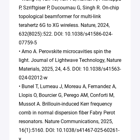
P, Szriftgiser P, Ducournau G, Singh R. On-chip
topological beamformer for multi-link
terahertz 6G to XG wireless. Nature, 2024,
632(8025):522. DOI: 10.1038/s41586-024-
07759-5
• Amo A. Perovskite microcavities spin the
light. Journal of Lightwave Technology, Nature
Materials, 2025, 24, 4-5. DOI: 10.1038/s41563-
024-02012-w
• Bunel T, Lumeau J, Moreau A, Fernandez A,
Llopis O, Bourcier G, Perego AM, Conforti M,
Mussot A. Brillouin-induced Kerr frequency
comb in normal dispersion fiber Fabry Perot
resonators. Nature Communications, 2025,
16(1):5160. DOI: 10.1038/s41467-025-60261-
y