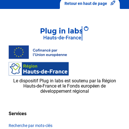
modification
Retour en haut de page
».
Après
avoir
envoyé
vos
modifications,
elles
seront
d’abord
validées
par
Le dispositif Plug in labs est soutenu par la Région
l’équipe
Hauts-de-France et le Fonds européen de
Plug in labs Hauts
développement régional
de
France,
avant
Services
d’apparaître
sur
Recherche par mots-clés