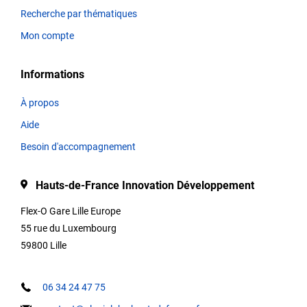
la
Recherche par thématiques
plateforme.
Mon compte
Informations
Thématiques
À propos
Aide
Titre
Besoin d'accompagnement
Hauts-de-France Innovation Développement
Type
Flex-O Gare Lille Europe
55 rue du Luxembourg
59800 Lille
Description
06 34 24 47 75