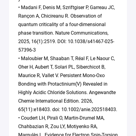
• Madani F, Denis M, Szriftgiser P, Garreau JC,
Rançon A, Chicireanu R. Observation of
quantum criticality of a four-dimensional
phase transition. Nature Communications,
2025, 16(1):2519. DOI: 10.1038/s41467-025-
57396-3
• Maloubier M, Shaaban T, Réal F, Le Naour C,
Oher H, Aubert T, Solari PL, Siberchicot B,
Maurice R, Vallet V. Persistent Mono-Oxo
Bonding with Protactinium(V) Revealed in
Highly Acidic Chloride Solutions. Angewandte
Chemie International Edition. 2026,
65(11):e18403. doi: 10.1002/anie.202518403.
• Coudert LH, Pirali O, Martin-Drumel MA,
Chahbazian R, Zou LY, Motiyenko RA,
Margulès L. Evidence for Electron Spin-Torsion