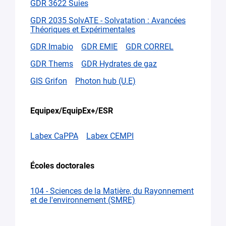
GDR 3622 Suies
GDR 2035 SolvATE - Solvatation : Avancées
Théoriques et Expérimentales
GDR Imabio
GDR EMIE
GDR CORREL
GDR Thems
GDR Hydrates de gaz
GIS Grifon
Photon hub (U.E)
Equipex/EquipEx+/ESR
Labex CaPPA
Labex CEMPI
Écoles doctorales
104 - Sciences de la Matière, du Rayonnement
et de l'environnement (SMRE)