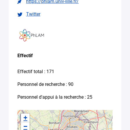
https://phlam.univ-lille.fr/
thèse
Candidature
Twitter
spontanée stage,
emploi
Autre (Merci
de
préciser
votre
Effectif
besoin
dans
le
Effectif total : 171
message)
Personnel de recherche : 90
Votre
message
Personnel d'appui à la recherche : 25
*
+
−