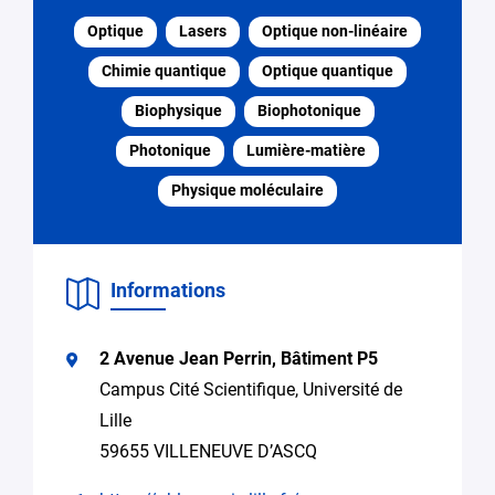
Contacter
le
Optique
Lasers
Optique non-linéaire
responsable
Chimie quantique
Optique quantique
Email
Biophysique
Biophotonique
*
Photonique
Lumière-matière
Physique moléculaire
Préciser
Recherche
la
d’expertise,
demande
collaboration
de
Informations
recherche
Accéder
à un
2 Avenue Jean Perrin, Bâtiment P5
équipement
Campus Cité Scientifique, Université de
Recherche
Lille
d’encadrement
59655 VILLENEUVE D’ASCQ
pour
une