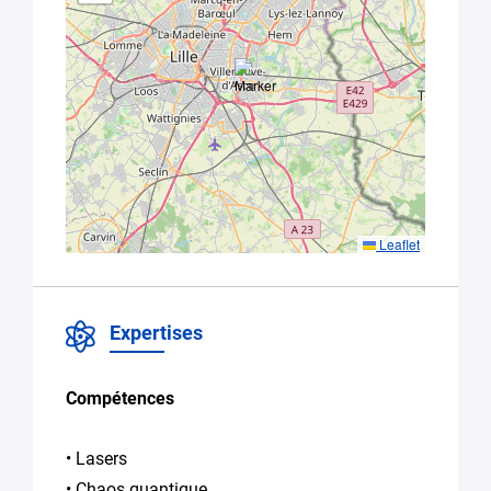
En soumettant
ce formulaire,
vous
consentez au
traitement de
vos données
conformément
à la
Politique
Leaflet
de
confidentialité
de Plug in labs
Hauts De
Expertises
France
*
Compétences
• Lasers
• Chaos quantique