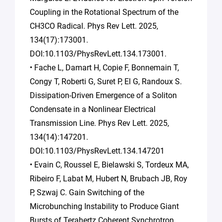
Coupling in the Rotational Spectrum of the
CH3CO Radical. Phys Rev Lett. 2025,
134(17):173001.
DOI:10.1103/PhysRevLett.134.173001.
• Fache L, Damart H, Copie F, Bonnemain T,
Congy T, Roberti G, Suret P, El G, Randoux S.
Dissipation-Driven Emergence of a Soliton
Condensate in a Nonlinear Electrical
Transmission Line. Phys Rev Lett. 2025,
134(14):147201.
DOI:10.1103/PhysRevLett.134.147201
• Evain C, Roussel E, Bielawski S, Tordeux MA,
Ribeiro F, Labat M, Hubert N, Brubach JB, Roy
P, Szwaj C. Gain Switching of the
Microbunching Instability to Produce Giant
Bursts of Terahertz Coherent Synchrotron