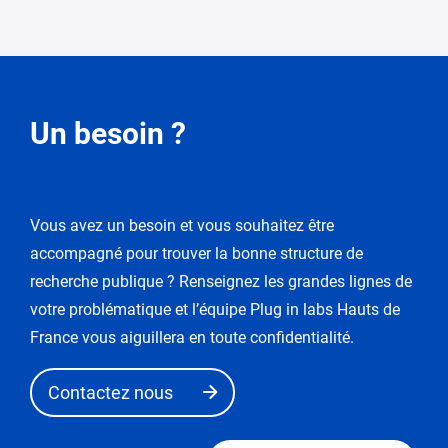
Demande
Un besoin ?
de
modification
Vous avez un besoin et vous souhaitez être
Vous
accompagné pour trouver la bonne structure de
entrez
dans
recherche publique ? Renseignez les grandes lignes de
le
votre problématique et l’équipe Plug in labs Hauts de
mode
France vous aiguillera en toute confidentialité.
de
«
Contactez nous
demande
de