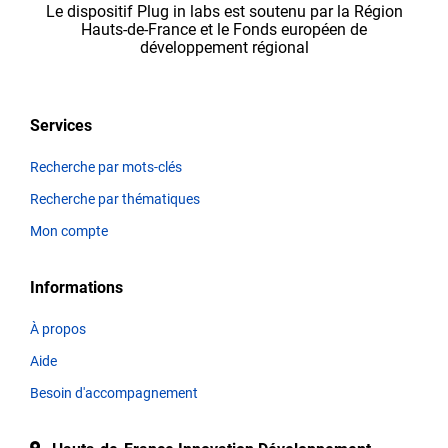
Le dispositif Plug in labs est soutenu par la Région
l’équipe
Hauts-de-France et le Fonds européen de
Plug in labs Hauts
développement régional
de
France,
avant
Services
d’apparaître
sur
Recherche par mots-clés
la
Recherche par thématiques
plateforme.
Mon compte
Informations
Thématiques
À propos
Aide
Titre
Besoin d'accompagnement