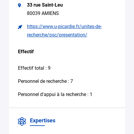
33 rue Saint-Leu
Recherche
80039 AMIENS
d’encadrement
pour
https://www.u-picardie.fr/unites-de-
une
thèse
recherche/psc/presentation/
Candidature
spontanée stage,
Effectif
emploi
Autre (Merci
Effectif total : 9
de
préciser
Personnel de recherche : 7
votre
besoin
Personnel d'appui à la recherche : 1
dans
le
message)
Expertises
Votre
message