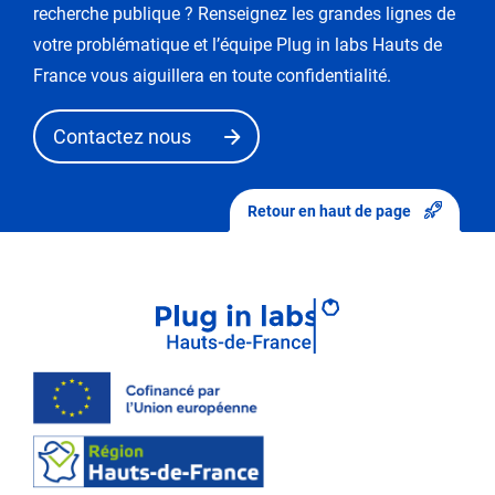
dans
recherche publique ? Renseignez les grandes lignes de
le
votre problématique et l’équipe Plug in labs Hauts de
mode
France vous aiguillera en toute confidentialité.
de
«
Contactez nous
demande
de
modification
Retour en haut de page
».
Après
avoir
envoyé
vos
modifications,
elles
seront
d’abord
validées
par