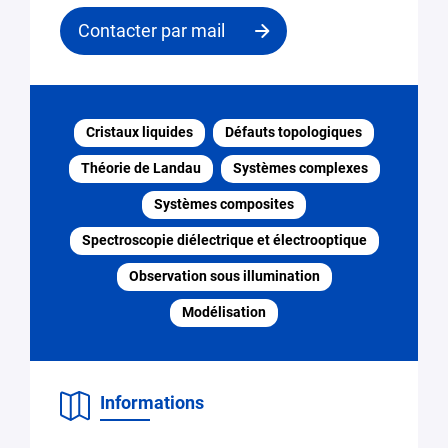
Contacter par mail
Contacter
le
Cristaux liquides
Défauts topologiques
responsable
Théorie de Landau
Systèmes complexes
Email
Systèmes composites
*
Spectroscopie diélectrique et électrooptique
Observation sous illumination
Préciser
Recherche
la
d’expertise,
Modélisation
demande
collaboration
de
recherche
Informations
Accéder
à un
équipement