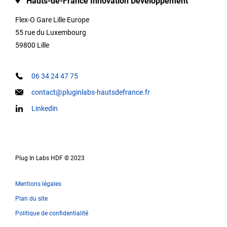
Hauts-de-France Innovation Développement
Type
Flex-O Gare Lille Europe
55 rue du Luxembourg
59800 Lille
Description
06 34 24 47 75
contact@pluginlabs-hautsdefrance.fr
Infos de
Linkedin
contact
Plug In Labs HDF © 2023
Mots
clés
Mentions légales
Plan du site
Politique de confidentialité
Nos