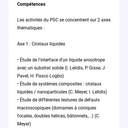
*
Compétences
Les activités du PSC se concentrent sur 2 axes
thématiques :
Axe 1 : Cristaux liquides
En soumettant
ce formulaire,
• Étude de l'interface d'un liquide anisotrope
vous
consentez au
avec un substrat solide (I. Lelidis, P. Gisse, J.
traitement de
Pavel, H. Pasco Logbo)
vos données
• Étude de systèmes composites : cristaux
conformément
à la
Politique
liquides / nanoparticules (C. Meyer, I. Lelidis)
de
• Étude de différentes textures de défauts
confidentialité
de Plug in labs
macroscopiques (domaines à coniques
Hauts De
focales, doubles hélices, bâtonnets,...) (C.
France
*
Meyer)